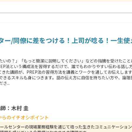
スター/同僚に差をつける！上司が唸る！一生
たいの？」「もっと簡潔に説明してください」などの指摘を受けたこと
REP法という構成法を習得するだけで、誰でもわかりやすい伝わる話し
してきた講師が、PREP法の習得方法を講義とワークを通してお伝えしま
できるスキルも身につきます。話の伝え方に自信を持ちたい方や、論理
...
師：木村 圭
からのイチオシポイント
ールセンターの現場業務経験を通じて培った生きたコミュニケーション