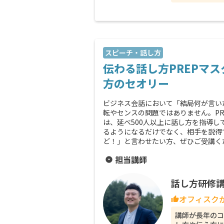
スピーチ・話し方
伝わる話し方PREPマ
方のセオリー
ビジネス会話において「結局何が言い
転やセンスの問題ではありません。P
は、延べ500人以上に話し方を指導
るようになるだけでなく、相手を説得
ど！」と言わせたい方、ぜひご受講くださ
担当講師
arrow_drop_down_circle
話し方研修講
オフィスク
thumb_up
講師が長年のコ