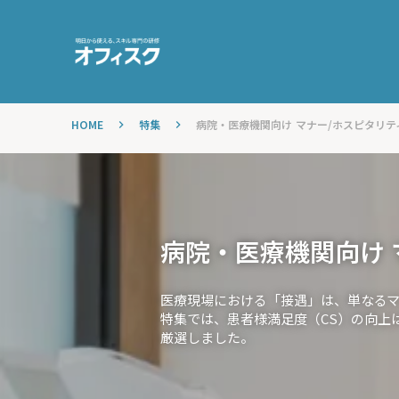
HOME
特集
病院・医療機関向け マナー/ホスピタリテ
keyboard_arrow_right
keyboard_arrow_right
病院・医療機関向け 
医療現場における「接遇」は、単なるマ
特集では、患者様満足度（CS）の向上
厳選しました。