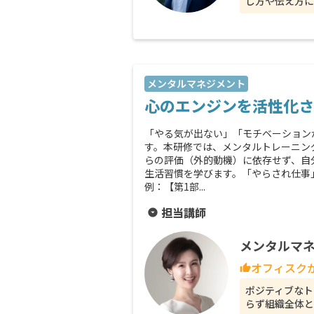
し方や伝え方に
メンタルマネジメント
心のエンジンを活性化さ
「やる気が出ない」「モチベーション
す。本研修では、メンタルトレーニン
らの評価（外的動機）に依存せず、自
生活習慣を学びます。「やらされ仕事
例：【第1部...
担当講師
arrow_drop_down_circle
メンタルマネ
オフィスク
thumb_up
ポジティブなト
らず組織全体と