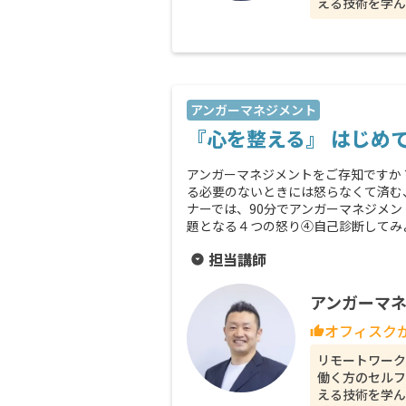
える技術を学ん
アンガーマネジメント
『心を整える』 はじめ
アンガーマネジメントをご存知ですか
る必要のないときには怒らなくて済む
ナーでは、90分でアンガーマネジメ
題となる４つの怒り④自己診断してみ
担当講師
arrow_drop_down_circle
アンガーマネ
オフィスク
thumb_up
リモートワーク
働く方のセルフ
える技術を学ん