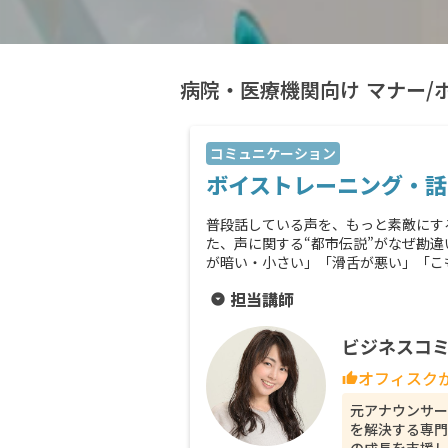
病院・医療機関向け マナー/
コミュニケーション
ボイストレーニング・話
普段話している声を、もっと素敵にす
た、声に関する“都市伝説”がなぜ勘
が暗い・小さい」「滑舌が悪い」「こ
担当講師
arrow_drop_down_circle
ビジネスコミ
オフィスク
thumb_up
元アナウンサー
を解決する専門