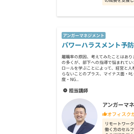
の成長を支援し
アンガーマネジメント
パワーハラスメント予防
離職率の原因、考えてみたことはあり
の多くが、部下への指導で悩まれてい
ロールを学ぶことによって、経営と人
らないことのプラス、マイナス面・叱
度・NG...
担当講師
arrow_drop_down_circle
アンガーマネ
オフィスク
thumb_up
リモートワーク
働く方のセルフ